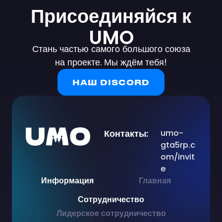
Присоединяйся к
UMO
Стань частью самого большого союза
на проекте. Мы ждём тебя!
НАШ DISCORD
Контакты:
umo-
gta5rp.c
om/invit
e
Информация
Главная
Сотрудничество
Лидерское сотрудничество