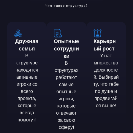
Что такое структура?
Дружная
Опытные
Карьерн
семья
сотрудни
ый рост
В
ки
У нас
структуре
множество
В
находятся
должносте
структурах
активные
й. Выбирай
работают
игроки со
ту, что тебе
самые
всего
по душе и
опытные
проекта,
продвигай
игроки,
которые
ся выше!
которые
всегда
отвечают
помогут!
за свою
сферу!