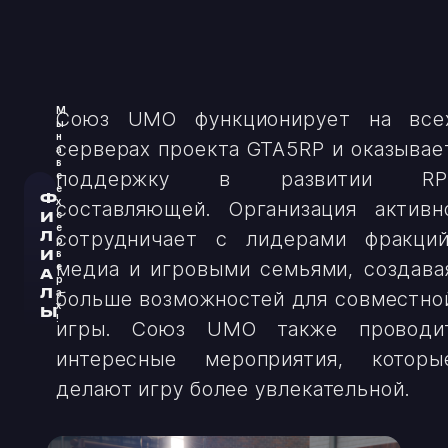
М
Союз UMO функционирует на все
ы
н
серверах проекта GTA5RP и оказывае
а
в
поддержку в развитии RP
с
е
Ф
х
составляющей. Организация активн
И
с
е
Л
сотрудничает с лидерами фракций
р
И
в
медиа и игровыми семьями, создава
е
А
р
Л
а
больше возможностей для совместно
х
Ы
!
игры. Союз UMO также проводи
интересные мероприятия, которы
делают игру более увлекательной.