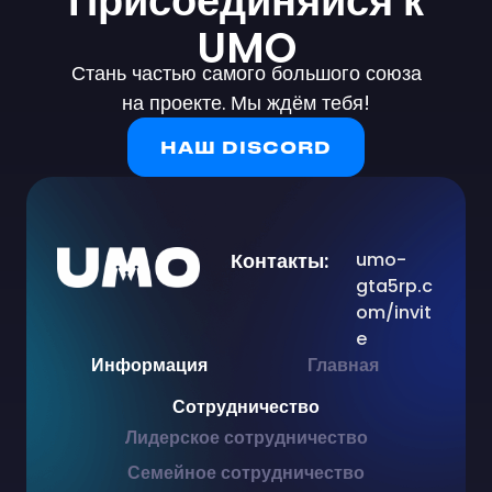
Присоединяйся к
UMO
Стань частью самого большого союза
на проекте. Мы ждём тебя!
НАШ DISCORD
Контакты:
umo-
gta5rp.c
om/invit
e
Информация
Главная
Сотрудничество
Лидерское сотрудничество
Семейное сотрудничество