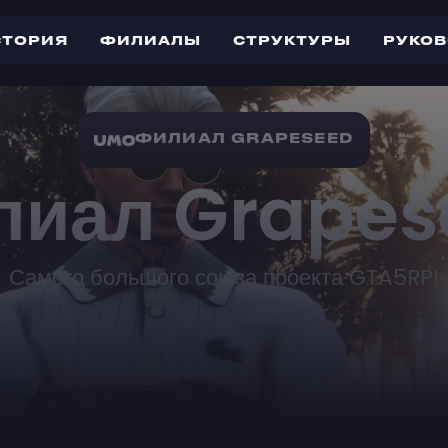
СТОРИЯ
ФИЛИАЛЫ
СТРУКТУРЫ
РУКО
ФИЛИАЛ GRAPESEED
лиал Grapes
Самого большого союза проекта GTA5RP!