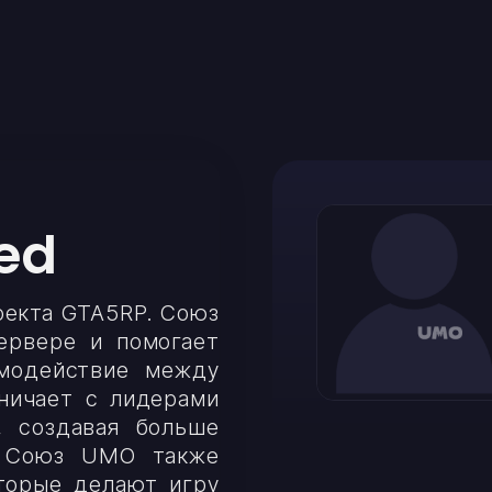
ed
оекта GTA5RP. Союз
ервере и помогает
имодействие между
дничает с лидерами
, создавая больше
. Союз UMO также
торые делают игру