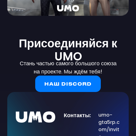
Присоединяйся к
UMO
Стань частью самого большого союза
на проекте. Мы ждём тебя!
НАШ DISCORD
Контакты:
umo-
gta5rp.c
om/invit