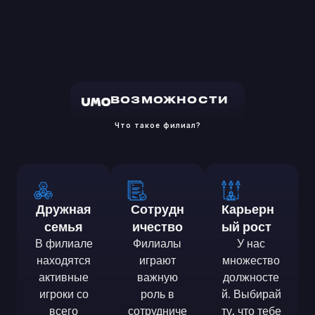
ВОЗМОЖНОСТИ
Что такое филиал?
Дружная
Сотрудн
Карьерн
семья
Ичество
ый рост
В филиале
Филиалы
У нас
находятся
играют
множество
активные
важную
должносте
игроки со
роль в
й. Выбирай
всего
сотрудниче
ту, что тебе