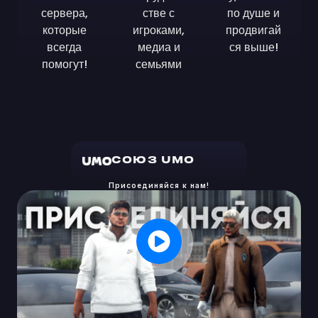
сервера,
стве с
по душе и
которые
игроками,
продвигай
всегда
медиа и
ся выше!
помогут!
семьями
СОЮЗ UMO
Присоединяйся к нам!