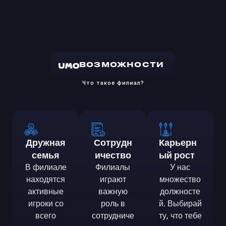
ВОЗМОЖНОСТИ
Что такое филиал?
Дружная
Сотрудн
Карьерн
семья
Ичество
ый рост
В филиале
Филиалы
У нас
находятся
играют
множество
активные
важную
должносте
игроки со
роль в
й. Выбирай
всего
сотрудниче
ту, что тебе