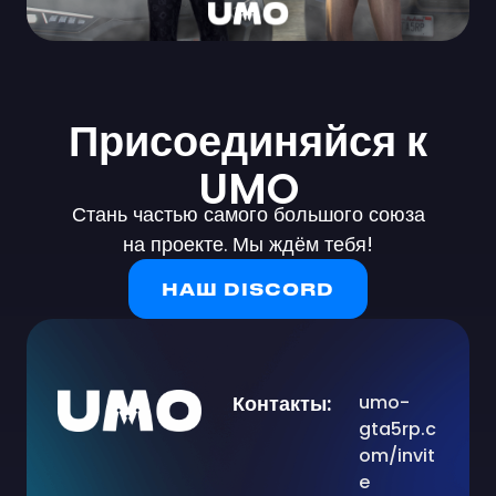
Присоединяйся к
UMO
Стань частью самого большого союза
на проекте. Мы ждём тебя!
НАШ DISCORD
Контакты:
umo-
gta5rp.c
om/invit
e