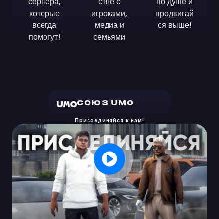
сервера,
стве с
по душе и
которые
игроками,
продвигай
всегда
медиа и
ся выше!
помогут!
семьями
СОЮЗ UMO
Присоединяйся к нам!